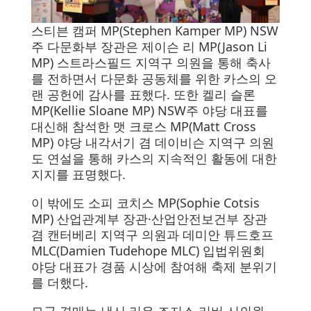
스티븐 캠퍼 MP(Stephen Kamper MP) NSW
주 다문화부 장관은 제이슨 리 MP(Jason Li
MP) 스트라스필드 지역구 의원을 통해 축사
를 전하면서 다문화 공동체를 위한 카스의 오
랜 공헌에 감사를 표했다. 또한 켈리 슬론
MP(Kellie Sloane MP) NSW주 야당 대표를
대신해 참석한 맷 크로스 MP(Matt Cross
MP) 야당 내각서기 겸 데이비슨 지역구 의원
도 연설을 통해 카스의 지속적인 활동에 대한
지지를 표명했다.
이 밖에도 소피 코치스 MP(Sophie Cotsis
MP) 산업관계부 장관·산업안전보건부 장관
겸 캔터베리 지역구 의원과 데미안 튜드호프
MLC(Damien Tudehope MLC) 입법위원회
야당 대표가 경품 시상에 참여해 축제 분위기
를 더했다.