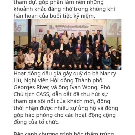
tham dự, góp phần làm nên những
khoảnh khắc đáng nhớ trong không khí
hân hoan của buổi tiệc kỷ niệm.
Hoạt động đấu giá gây quỹ do bà Nancy
Liu, Nghị viên Hội đồng Thành phố
Georges River, và ông Ivan Wong, Phó
Chủ tịch CASS, dẫn dắt đã thu hút sự
tham gia sôi nổi của khách mời, đồng
thời nhận được nhiều sự ủng hộ và đóng
góp hào phóng cho các hoạt động cộng
đồng của tổ chức.
Bên cạnh chương trình bốc thăm trúng