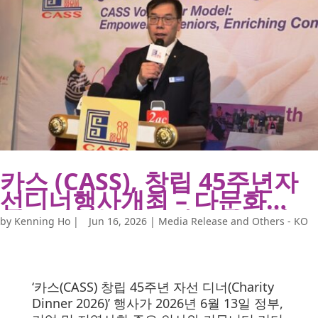
카스 (CASS), 창립 45주년자
선디너행사개최 – 다문화시
니어자원봉사의가치와영향
by
Kenning Ho
|
Jun 16, 2026
|
Media Release and Others - KO
력조명
‘카스(CASS) 창립 45주년 자선 디너(Charity
Dinner 2026)’ 행사가 2026년 6월 13일 정부,