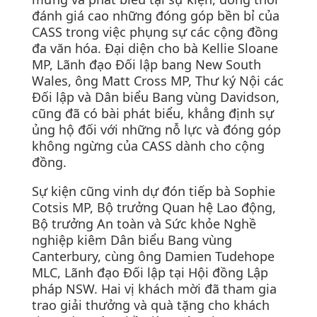
đánh giá cao những đóng góp bền bỉ của
CASS trong việc phụng sự các cộng đồng
đa văn hóa. Đại diện cho bà Kellie Sloane
MP, Lãnh đạo Đối lập bang New South
Wales, ông Matt Cross MP, Thư ký Nội các
Đối lập và Dân biểu Bang vùng Davidson,
cũng đã có bài phát biểu, khẳng định sự
ủng hộ đối với những nỗ lực và đóng góp
không ngừng của CASS dành cho cộng
đồng.
Sự kiện cũng vinh dự đón tiếp bà Sophie
Cotsis MP, Bộ trưởng Quan hệ Lao động,
Bộ trưởng An toàn và Sức khỏe Nghề
nghiệp kiêm Dân biểu Bang vùng
Canterbury, cùng ông Damien Tudehope
MLC, Lãnh đạo Đối lập tại Hội đồng Lập
pháp NSW. Hai vị khách mời đã tham gia
trao giải thưởng và quà tặng cho khách