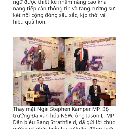
ngữ được thiết kế nhằm nâng cao khả
năng tiếp cận thông tin và tăng cường sự
kết nối cộng đồng sâu sắc, kịp thời và
hiệu quả hơn.
Thay mặt Ngài Stephen Kamper MP, Bộ
trưởng Đa Văn hóa NSW, ông Jason Li MP,
Dân biểu Bang Strathfield, đã gửi lời chúc
mừng và phát biểu tại sự kiện, đồng thời