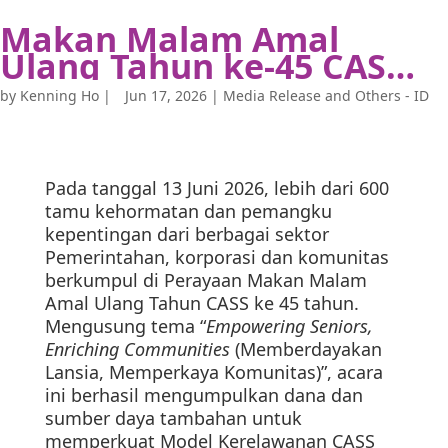
Makan Malam Amal
Ulang Tahun ke-45 CASS
– Mendorong Semangat
by
Kenning Ho
|
Jun 17, 2026
|
Media Release and Others - ID
Kerelawanan di
Kalangan Lansia dari
Berbagai Latar Belakang
Pada tanggal 13 Juni 2026, lebih dari 600
Budaya
tamu kehormatan dan pemangku
kepentingan dari berbagai sektor
Pemerintahan, korporasi dan komunitas
berkumpul di Perayaan Makan Malam
Amal Ulang Tahun CASS ke 45 tahun.
Mengusung tema “
Empowering Seniors,
Enriching Communities
(Memberdayakan
Lansia, Memperkaya Komunitas)”, acara
ini berhasil mengumpulkan dana dan
sumber daya tambahan untuk
memperkuat Model Kerelawanan CASS