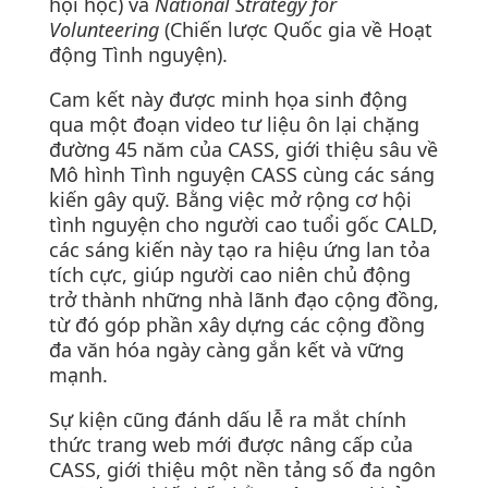
hội học) và
National Strategy for
Volunteering
(Chiến lược Quốc gia về Hoạt
động Tình nguyện).
Cam kết này được minh họa sinh động
qua một đoạn video tư liệu ôn lại chặng
đường 45 năm của CASS, giới thiệu sâu về
Mô hình Tình nguyện CASS cùng các sáng
kiến gây quỹ. Bằng việc mở rộng cơ hội
tình nguyện cho người cao tuổi gốc CALD,
các sáng kiến này tạo ra hiệu ứng lan tỏa
tích cực, giúp người cao niên chủ động
trở thành những nhà lãnh đạo cộng đồng,
từ đó góp phần xây dựng các cộng đồng
đa văn hóa ngày càng gắn kết và vững
mạnh.
Sự kiện cũng đánh dấu lễ ra mắt chính
thức trang web mới được nâng cấp của
CASS, giới thiệu một nền tảng số đa ngôn