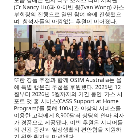
모금 경매는 낸시 리우 조지스 리버 시의원
(Cr Nancy Liu)과 아이반 웡(Ivan Wong) 카스
부회장의 진행으로 열띤 참여 속에 진행됐으
며, 참석자들의 아낌없는 후원이 이어졌다.
또한 경품 추첨과 함께 OSIM Australia는 올
해 특별 행운권 추첨을 후원했다. 2025년 12
월부터 2026년 5월까지의 기간 동안 ‘카스 서
포트 앳 홈 서비스(CASS Support at Home
Program)’를 통해 100시간 이상의 서비스를
이용한 고객에게 8,900달러 상당의 안마 의자
가 경품으로 제공됐다. 이번 후원은 시니어들
의 건강 증진과 일상생활의 편안함을 지원하
기 위한 취지로 마련됐다.