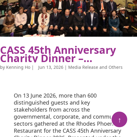
CASS 45th Anniversary
Charity Dinner –
Champions the Power of
by
Kenning Ho
|
Jun 13, 2026
|
Media Release and Others
Volunteering among
Multicultural Seniors
On 13 June 2026, more than 600
distinguished guests and key
stakeholders from across the
governmental, corporate, and community
↑
sectors gathered at the Rhodes Phoenix
Restaurant for the CASS 45th Anniversary