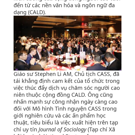
đến từ các nền văn hóa và ngôn ngữ đa
dạng (CALD).
Giáo sư Stephen Li AM, Chủ tịch CASS, đã
tái khẳng định cam kết của tổ chức trong
việc thúc đẩy dịch vụ chăm sóc người cao
niên thuộc cộng đồng CALD. Ông cũng
nhấn mạnh sự công nhận ngày càng cao
đối với Mô hình Tình nguyện CASS trong
giới nghiên cứu và các ấn phẩm học
thuật, tiêu biểu là việc xuất hiện trên tạp
chí uy tín
Journal of Sociology
(Tạp chí Xã