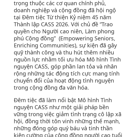
trọng thuộc các cơ quan chính phủ,
doanh nghiệp và cộng đồng đã hội ngộ
tại Đêm tiệc Từ thiện Kỷ niệm 45 năm
Thành lập CASS 2026. Với chủ đề “Trao
quyền cho Người cao niên, Làm phong
phú Cộng đồng” (Empowering Seniors,
Enriching Communities), sự kiện đã gây
quỹ thành công và thu hút thêm nhiều
nguồn lực nhằm tối ưu hóa Mô hình Tình
nguyện CASS, góp phần lan tỏa và nhân
rộng những tác động tích cực mang tính
chuyển đổi của hoạt động tình nguyện
trong cộng đồng đa văn hóa.
Đêm tiệc đã làm nổi bật Mô hình Tình
nguyện CASS như một giải pháp bền
vững trong việc giảm tình trạng cô lập xã
hội, đồng thời tôn vinh những thế mạnh,
những đóng góp quý báu và tinh thần
kiên cường của cộng đồng người cao tuổi