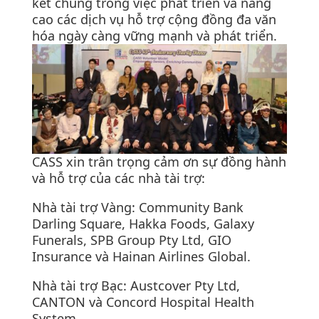
kết chung trong việc phát triển và nâng
cao các dịch vụ hỗ trợ cộng đồng đa văn
hóa ngày càng vững mạnh và phát triển.
CASS xin trân trọng cảm ơn sự đồng hành
và hỗ trợ của các nhà tài trợ:
Nhà tài trợ Vàng: Community Bank
Darling Square, Hakka Foods, Galaxy
Funerals, SPB Group Pty Ltd, GIO
Insurance và Hainan Airlines Global.
Nhà tài trợ Bạc: Austcover Pty Ltd,
CANTON và Concord Hospital Health
System.