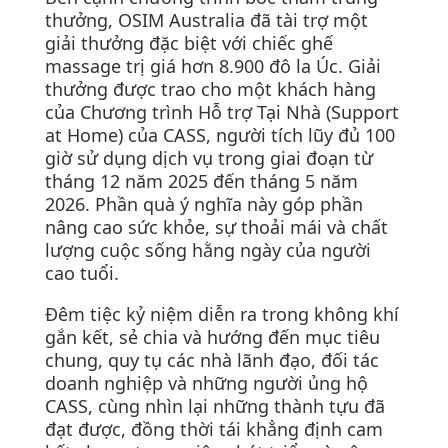
thưởng, OSIM Australia đã tài trợ một
giải thưởng đặc biệt với chiếc ghế
massage trị giá hơn 8.900 đô la Úc. Giải
thưởng được trao cho một khách hàng
của Chương trình Hỗ trợ Tại Nhà (Support
at Home) của CASS, người tích lũy đủ 100
giờ sử dụng dịch vụ trong giai đoạn từ
tháng 12 năm 2025 đến tháng 5 năm
2026. Phần quà ý nghĩa này góp phần
nâng cao sức khỏe, sự thoải mái và chất
lượng cuộc sống hằng ngày của người
cao tuổi.
Đêm tiệc kỷ niệm diễn ra trong không khí
gắn kết, sẻ chia và hướng đến mục tiêu
chung, quy tụ các nhà lãnh đạo, đối tác
doanh nghiệp và những người ủng hộ
CASS, cùng nhìn lại những thành tựu đã
đạt được, đồng thời tái khẳng định cam