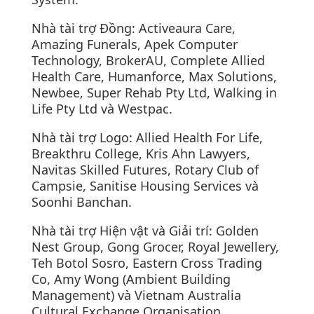
Nhà tài trợ Đồng: Activeaura Care,
Amazing Funerals, Apek Computer
Technology, BrokerAU, Complete Allied
Health Care, Humanforce, Max Solutions,
Newbee, Super Rehab Pty Ltd, Walking in
Life Pty Ltd và Westpac.
Nhà tài trợ Logo: Allied Health For Life,
Breakthru College, Kris Ahn Lawyers,
Navitas Skilled Futures, Rotary Club of
Campsie, Sanitise Housing Services và
Soonhi Banchan.
Nhà tài trợ Hiện vật và Giải trí: Golden
Nest Group, Gong Grocer, Royal Jewellery,
Teh Botol Sosro, Eastern Cross Trading
Co, Amy Wong (Ambient Building
Management) và Vietnam Australia
Cultural Exchange Organisation.