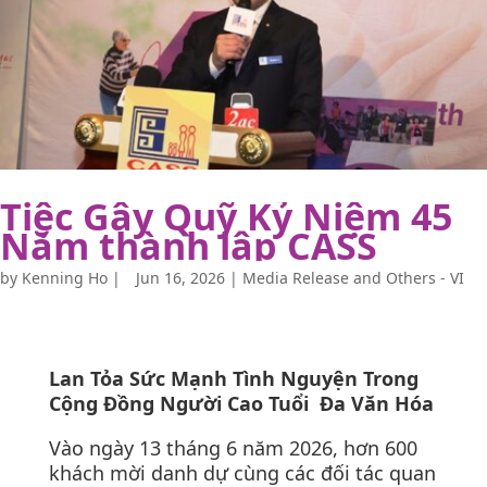
Tiệc Gây Quỹ Kỷ Niệm 45
Năm thành lập CASS
by
Kenning Ho
|
Jun 16, 2026
|
Media Release and Others - VI
Lan Tỏa Sức Mạnh Tình Nguyện Trong
Cộng Đồng Người Cao Tuổi
Đa Văn Hóa
Vào ngày 13 tháng 6 năm 2026, hơn 600
khách mời danh dự cùng các đối tác quan