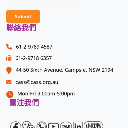
math
problem
shown
聯絡我們
in
the
image
61-2-9789 4587
to
61-2-9718 6357
continue.
44-50 Sixth Avenue, Campsie, NSW 2194
cass@cass.org.au
Mon-Fri 9:00am-5:00pm
關注我們