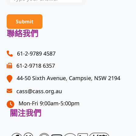
the
math
problem
shown
聯絡我們
in
the
image
61-2-9789 4587
to
61-2-9718 6357
continue.
44-50 Sixth Avenue, Campsie, NSW 2194
cass@cass.org.au
Mon-Fri 9:00am-5:00pm
關注我們