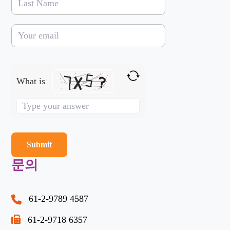
What is
Solve
the
math
problem
shown
문의
in
the
image
61-2-9789 4587
to
61-2-9718 6357
continue.