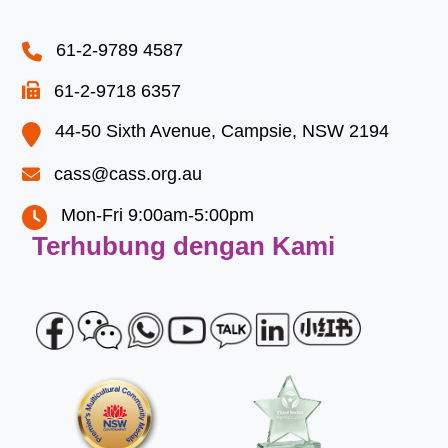
the
image
61-2-9789 4587
to
61-2-9718 6357
continue.
44-50 Sixth Avenue, Campsie, NSW 2194
cass@cass.org.au
Mon-Fri 9:00am-5:00pm
Terhubung dengan Kami