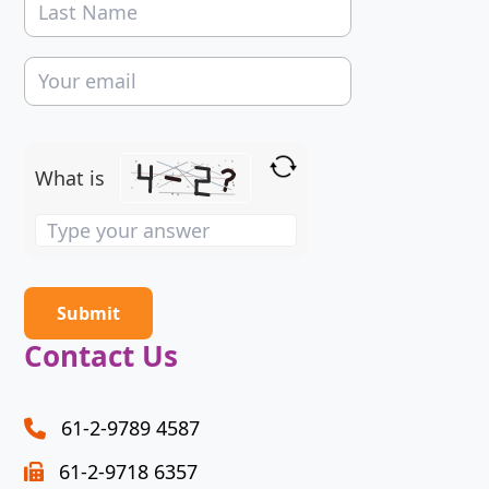
What is
Solve
the
math
problem
shown
Contact Us
in
the
image
61-2-9789 4587
to
61-2-9718 6357
continue.