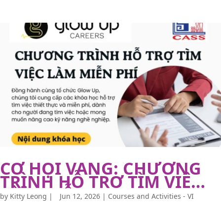
CƠ HỘI VÀNG: CHƯƠNG
TRÌNH HỖ TRỢ TÌM VIỆC
LÀM MIỄN PHÍ!
by
Kitty Leong
|
Jun 12, 2026
|
Courses and Activities - VI