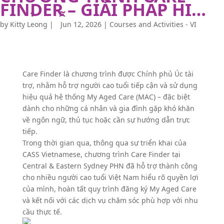
FINDER – GIẢI PHÁP HIỆU
QUẢ HỖ TRỢ NGƯỜI
by
Kitty Leong
|
Jun 12, 2026
|
Courses and Activities - VI
CAO TUỔI VIỆT NAM TIẾP
CẬN MY AGED CARE
Care Finder là chương trình được Chính phủ Úc tài
trợ, nhằm hỗ trợ người cao tuổi tiếp cận và sử dụng
hiệu quả hệ thống My Aged Care (MAC) – đặc biệt
dành cho những cá nhân và gia đình gặp khó khăn
về ngôn ngữ, thủ tục hoặc cần sự hướng dẫn trực
tiếp.
Trong thời gian qua, thông qua sự triển khai của
CASS Vietnamese, chương trình Care Finder tại
Central & Eastern Sydney PHN đã hỗ trợ thành công
cho nhiều người cao tuổi Việt Nam hiểu rõ quyền lợi
của mình, hoàn tất quy trình đăng ký My Aged Care
và kết nối với các dịch vụ chăm sóc phù hợp với nhu
cầu thực tế.