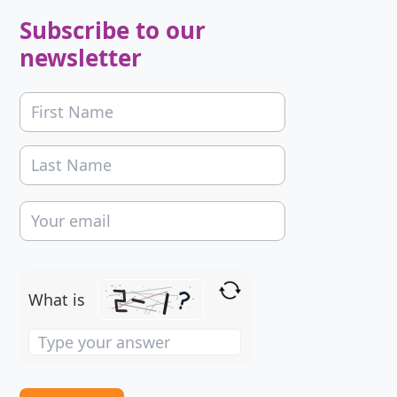
Subscribe to our
newsletter
What is
Solve
the
math