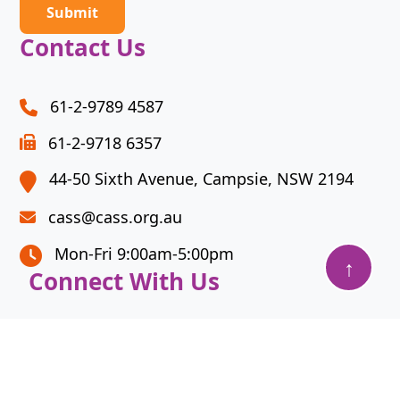
problem
shown
Contact Us
in
the
image
61-2-9789 4587
to
61-2-9718 6357
continue.
44-50 Sixth Avenue, Campsie, NSW 2194
cass@cass.org.au
Mon-Fri 9:00am-5:00pm
↑
Connect With Us