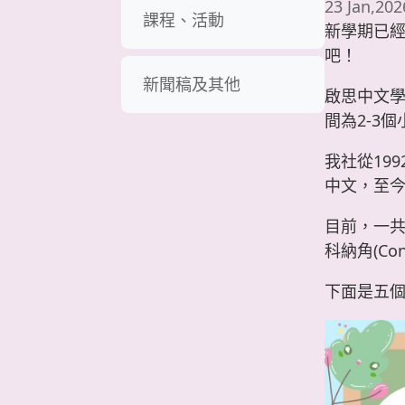
23 Jan,202
課程、活動
新學期已
吧！
新聞稿及其他
啟思中文學
間為2-3
我社從19
中文，至今
目前，一共在
科納角(Conn
下面是五