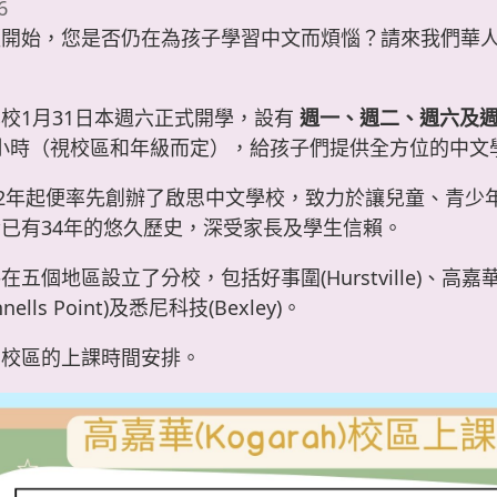
6
經開始，您是否仍在為孩子學習中文而煩惱？請來我們華
校1月31日本週六正式開學，設有
週一、週二、週六及
個小時（視校區和年級而定），給孩子們提供全方位的中文
92年起便率先創辦了啟思中文學校，致力於讓兒童、青少
已有34年的悠久歷史，深受家長及學生信賴。
五個地區設立了分校，包括好事圍(Hurstville)、高嘉華(Ko
ells Point)及悉尼科技(Bexley)。
個校區的上課時間安排。