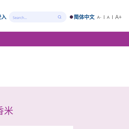
A+
登入
简体中文
A-
A
香米