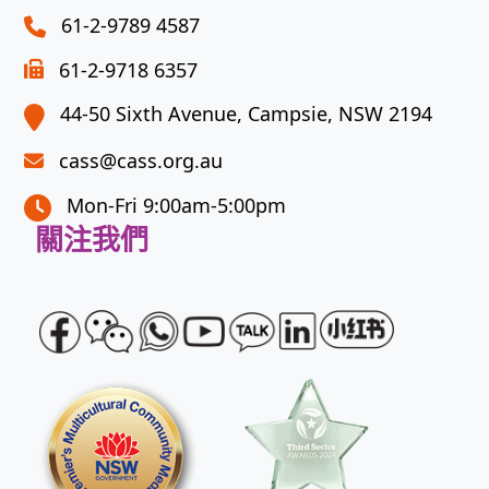
image
61-2-9789 4587
to
61-2-9718 6357
continue.
44-50 Sixth Avenue, Campsie, NSW 2194
cass@cass.org.au
Mon-Fri 9:00am-5:00pm
關注我們