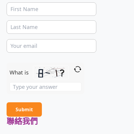
What is
Solve
the
math
problem
shown
聯絡我們
in
the