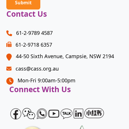
problem
shown
Contact Us
in
the
image
61-2-9789 4587
to
61-2-9718 6357
continue.
44-50 Sixth Avenue, Campsie, NSW 2194
cass@cass.org.au
Mon-Fri 9:00am-5:00pm
Connect With Us