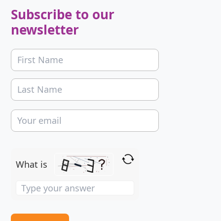
Subscribe to our
newsletter
What is
Solve
the
math