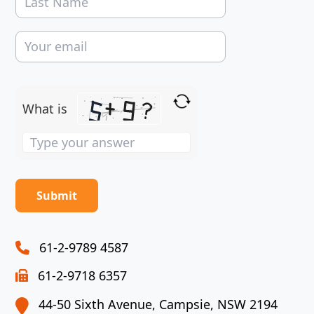
What is
Solve
the
math
problem
shown
in
the
61-2-9789 4587
image
61-2-9718 6357
to
continue.
44-50 Sixth Avenue, Campsie, NSW 2194